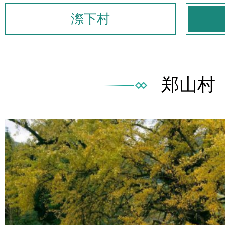
漈下村
郑山村