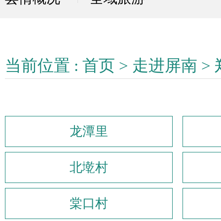
当前位置 :
首页
>
走进屏南
>
龙潭里
北墘村
棠口村