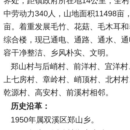
界处，距镇政府所在地
14
公里，全村
中劳动力
340
人，山地面积
11498
亩
亩。着重发展毛竹、花菇、毛木耳和
综合楼，现已通电、通路、通水、通
容干净整洁、乡风朴实、文明。
郑山村与后峭村、前洋村、宜洋村
上七房村、章岭村、峭顶村、北村村
乾源村、高安村、前溪村相邻。
历史沿革：
1950
年属双溪区郑山乡。