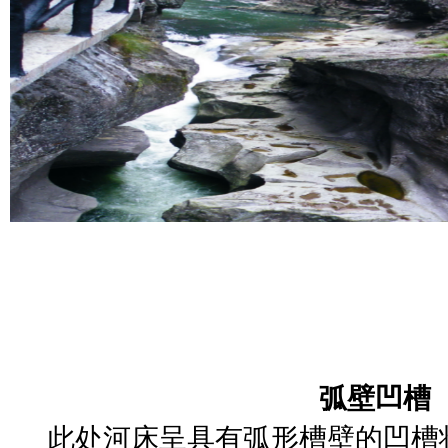
弧壁凹槽
此处河床呈具有弧形槽壁的凹槽