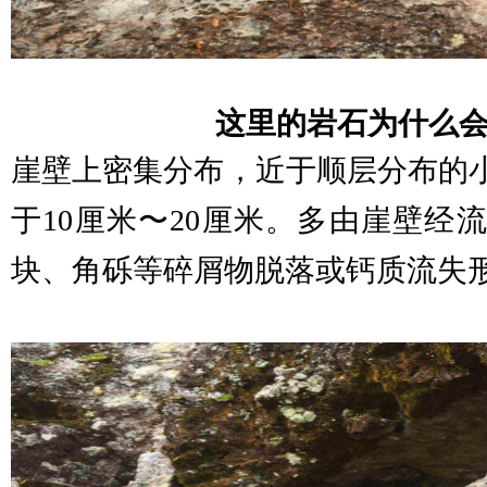
这里的岩石为什么
崖壁上密集分布，近于顺层分布的
于
10厘米〜20厘米。多由崖壁经
块、角砾等碎屑物脱落或钙质流失