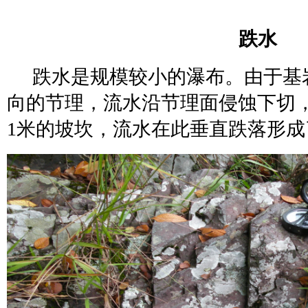
跌水
跌水是规模较小的瀑布。由于基
向的节理，流水沿节理面侵蚀下切
1米的坡坎，流水
在此垂直跌落形成