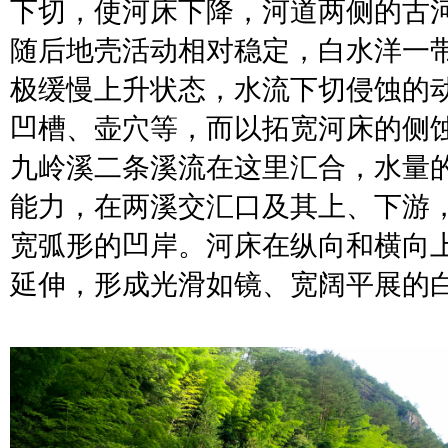
下切，使河床下降，河道两侧的古
随后地壳活动相对稳定，白水洋一
极缓慢上升状态，水流下切侵蚀的
凹槽、壶穴等，而以拓宽河床的侧
九岭溪二条溪流在这里汇合，水量
能力，在两溪交汇口及其上、下游
宽弧形的凹岸。河床在纵向和横向
延伸，形成光滑如镜、宽阔平展的