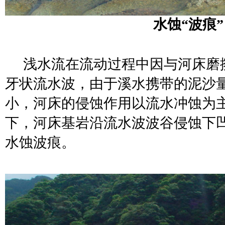
水蚀
“波痕”
浅水流在流动过程中因与河床磨
牙状流水
波，由于溪水携带的泥沙
小，河床的侵蚀作用以
流水冲蚀为
下，河床基岩沿流水波波谷侵蚀下
水蚀波痕。