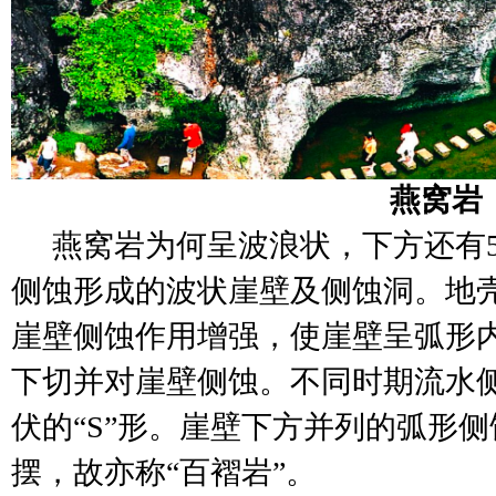
燕窝岩
燕窝岩为何呈波浪状，下方还有
侧蚀形成的波状崖壁及侧蚀洞。地
崖壁侧蚀作⽤增强，使崖壁呈弧形
下切并对崖壁侧蚀。不同时期流水
伏的“S”形。崖壁下方并列的弧形
摆，故亦称“百褶岩”。