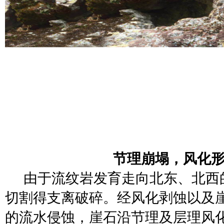
节理崩塌，风化
由于流纹岩发育走向北东、北西
切割得支离破碎。经风化剥蚀以及
的流水侵蚀，崖石沿节理及层理风