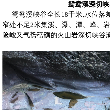
鸳鸯溪深切峡
鸳鸯溪峡谷全长
18千米,水位落
窄处不足2米集溪、瀑、潭、峰、岩
险峻又气势磅礴的火山岩深切峡谷