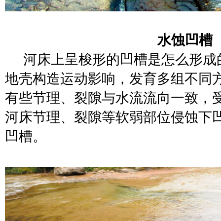
水蚀凹槽
河床上呈梭形的凹槽是怎么形成
地壳构造运动影响，发育多组不同
有些节理、裂隙与水流流向一致，
河床节理、裂隙等软弱部位侵蚀下
凹槽。