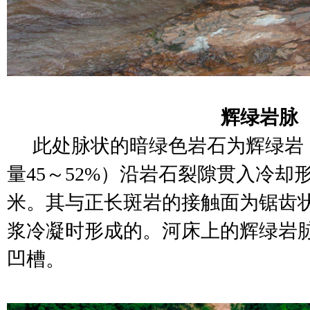
辉绿岩脉
此处脉状的暗绿色岩石为辉绿岩
量45～52%）沿岩石裂隙贯入冷却
米。其与正长斑岩的接触面为锯齿
浆冷凝时形成的。河床上的辉绿岩
凹槽。