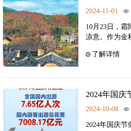
个项目列入联
务模式，推动
遗产名录、名
2024-11-01
购票入园流程
是内涵最为深
景，上新多项
10月23日，
数最多、影响
新福建”更多
凉意。作为金
每逢春节前后
溪 游客购票现
熟是这场丰饶
旧迎新、祈福
了解详情
是一名园艺爱
客赏柿 吴圣
这一佳节。数
物园。在网上
的栽培历史，
化着个人、家
刷身份证就可
三号汉墓中发
华文明的绵延
太省事了。”
证了早在汉代
海外传播范围
2024年国
入园体验赞不
子在中国文化
情况
界普遍接受、
源自福建省文
朝时期人们逐
2024-10-08
号。“春节—
园存在的证件
柿子开始走进
实践”为中国
2024年国庆
题，牵头实施
其火红、丰厚