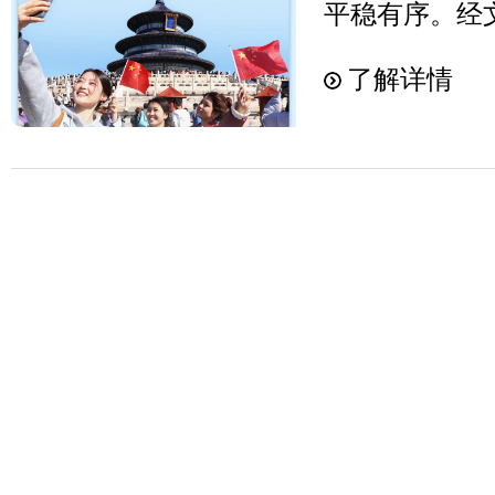
践，寄托了中
平稳有序。经
数据资源开发
谐音，柿子被赋
怀，体现了人
算，国庆节假日
是“免证购票、
意”“心想事成
了解详情
睦相处的价值
人次，按可比口
起，“旅游景
喜爱。喜“柿”
会和谐、经济
年同期增长10
12家13处5
摄金秋时节，
着重要作用。
7008.17亿
过“景旅纵横
墙黛瓦、小桥
文化遗产代表
较2019年同
认证身份后，
树柿子喜获丰
儿女的文化认
涨，文旅消费
下刷脸或身份
照亮了乡村的
动构建人类命
行”有力激发
的互联互通是
火了屏南乡村
章摘自：中华
间全国营业性演
已打通福建省
化和旅游厅发
章来源：新华
14.5%；票房
厅、省公安厅
精心挑选九市
25.9%；观众
学信网等数据
县龙潭文创片
13.3%。商
景区交易数据
客从全国各地
新亮点。假日
新中心主任苏
外桃源般的地