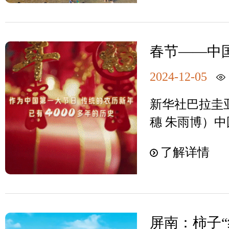
季，趣味龙舟
凡，游客们的
旅游旺季到来
春节——中
览体验，市旅发
会实践” 列
质提升年”行
2024-12-05
表作名录
“金钱路”“景
新华社巴拉圭
提升项目顺利
穗 朱雨博）
活力，大幅提
庆祝传统新年
游旺季到来，
了解详情
松森举行的联
度攀升，老人
文化遗产政府
等特定群体的
评审，列入联
来，福建省文
文化遗产代表
焦痛点，创新
屏南：柿子“