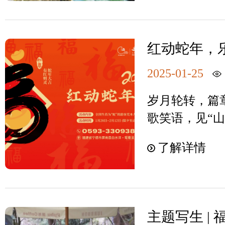
界地质公园，共
此刻足矣。初
里是鸳鸯的故
12月17日，
百丈漈瀑布迎
疗休养基地、
宽优化过境免
咖啡轻饮抬头
红动蛇年，乐
季不得不约。
在境内停留时间
的第一场旅
自高山崖壁上
漈，高157米
长为240小时
2025-01-25
始吧！
浪花，此时方
下，如银河垂
来闽的外国人
意，李太白诚不
岁月轮转，篇章
持一杯轻奢的
省，为宁德旅
日，让我们一
歌笑语，见“山
水雾轻抚，聆
240小时过境
山河的美好旅
洋），乐享欢乐
河，让身心彻
溪景区是国家
了解详情
你！
第一场旅行，
负氧离子让鸳
园，拥有世界
2025年白水
漫步其间仿若
“浅水广场”，
游启程”新春
浸润的滑腻感
的美誉。奇特
看！01归乡
们可千万不要
水，让远道而
主题写生 |
怀四海的人更