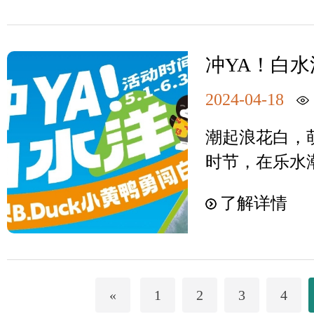
表近百人参加
新春的第一场
新生活。 表
溪景区积极参
鸳鸯溪开始吧
化内容为题材，
景区工作人员
家，新春快乐
味”、舞“家乡
冲YA！白
洋·鸳鸯溪景
B.Duck
外，“激情玩
鸯溪景区被誉
2024-04-18
告，等你来
上运动会水上
有“奇特景观
活动在现场火
潮起浪花白，萌
国家AAAA
舞蹈、动听的
时节，在乐水
园的重要组成
式，结合现场
面激起清凉的水
国家体育旅游
了解详情
具一格的白水
洋•鸳鸯溪 X 
范基地、福建
民精神文化生
狂欢季活动即
体育旅游十佳
村振兴，做旺
停不下来~景区
十佳旅游线路
济高质量发展
主题拍照区，
游县、市级疗
«
1
2
3
4
避暑之地屏南
冲YA！白水洋