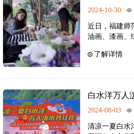
食白水洋·鸳
溪！
已，纷纷拍照
鸯溪为您送上
2024-10-30
后梁，兴建于
鬼斧神工般的
客持本人有效
间，是名符其
玩时刻。多年
近日，福建师范
景交），请让
特色美食将带
于打造国际旅
油画、漆画、
吧！02齐家
软糯的糍粑、
理念，以奇特
97名学生，
行，怎能不来一场
了解详情
米饭、薄如蝉
了众多国内外
溪景区，开展
呢？带上家人
屏南味道。这
人前来打卡，
生户外写生的
水洋·鸳鸯溪
囊，来白水洋
碰撞，让白水
叶、层林尽染
这就是2025
独特魅力，留
世界的一张靓
捕捉那浓烈的
诉你：2025年
白水洋万人泼
土地上留下美
画、水彩、素
国“夏季村晚
正月十五），
中秋天独特的
2024-08-03
本人身份证免
鸯溪景区，瀑
噢）！03讨
清凉一夏白水
丽，高达86