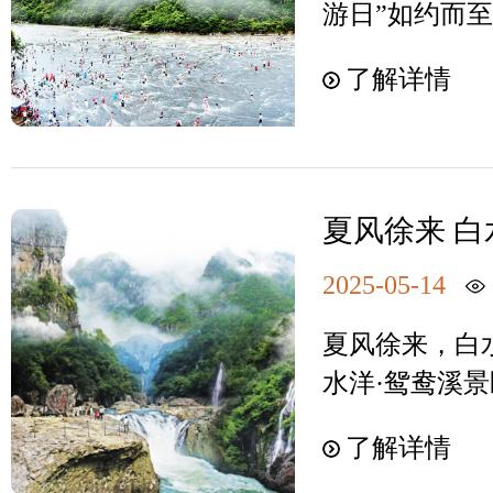
游日”如约而
氧离子更使这
盆水仗，组队
各地游客一同
不仅是省级鸳
水花四溅的清
了解详情
程。白水洋·
级森林康养基
汇织成一曲欢
园、国家AA
乡，人间仙境
洋百米天然冲
面积达8万平方
极限体验”，
飞流直下的百
而下，感受水
夏风徐来 白
米10万+负
景区地质奇
燥热统统抛到
然大氧吧……
2025-05-14
赞！
台，来一杯轻
风暖，山川添
里水街的奇特
夏风徐来，白
冲浪嗨玩的季
的古老建筑，遐
水洋·鸳鸯溪
岩河床，任凭
02爱侣圣地
季节。5月1
感受上亿年地
了解详情
有着“爱侣圣地
来西亚的百人
或来个湿身畅
奇，万木葱茏