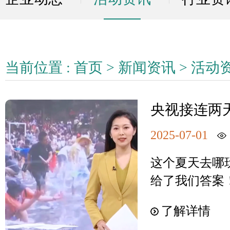
当前位置 :
首页
>
新闻资讯
>
活动
央视接连两
“水上狂欢
2025-07-01
家级认可！
这个夏天去哪
给了我们答案
动近日登上央
了解详情
暑胜地。快跟