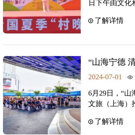
把白水洋·鸳
日下午由文化
每立方厘米达1
头暗号要记好噢
福建省文化和
氧吧”，这里
了解详情
大财”、“我在
办的（中国·
景名胜区、国
好，新年”！
暨2024年全
猕猴自然保护
汇合点打卡照
屏南县白水洋
和研学基地。
频平台宣发，
文旅厅公共服
同学们身心的
“山海宁德 
单品噢（数量
旅局四级调研
溪景区参加2
富的创作素材
风味仪式感20
委、宣传部长
2024-07-01
推介活动
书写活力青春
办一系列文化
溪风景名胜区
鸳鸯溪开展了
6月29日，“山
体验、元宵灯
德市旅发集团
并在高山飞瀑
文旅（上海）
式感。“浪漫
领导出席。与
式广场拉开帷
过大年，更多
群众一起观看
了解详情
相关单位领导
链接查看。红动
民俗文化，沉