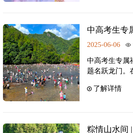
的清凉玩法！6
频道《经济信
水狂欢清凉度夏
中高考生专
日，CCTV-
整个暑假！
农报道》福建
2025-06-06
水清凉度夏。
中高考生专属
之谜"的天然
题名跃龙门。
区以其独特的
鸳鸯溪景区为
夏避暑旅游的
了解详情
属福利：2025年
游客们踏水嬉
中/高考学生
验刺激的水上
大门票。待考
日消暑图景。
来白水洋·鸳
溪景区，是世
粽情山水间 