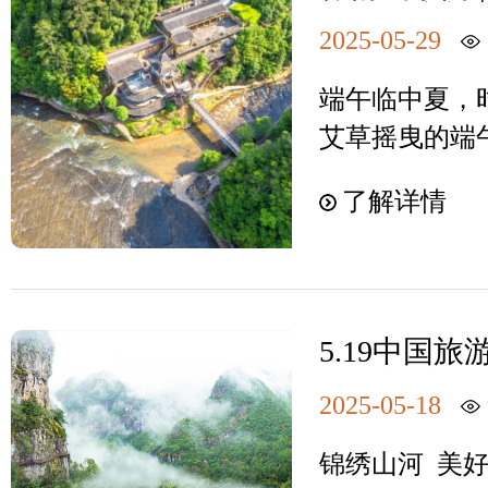
充满收获和希
解锁清凉新
区。白水洋拥
年们即将迎来
2025-05-29
米的“浅水广
高考，希君生
布水均匀，净
端午临中夏，
学子们，笔落
踝，阳光洒在
艾草摇曳的端
名，折桂蟾宫
炽，故而得名
离喧嚣、亲近
白水洋·鸳鸯
了解详情
下绝景，宇宙
行，那就来白
平方米的浅水
水狂欢、冲浪
的清凉狂欢奇
决高下，毕业
日旅行不得不
达8万平方米
一件不愉快是
集峡谷、飞瀑
巨石铺就，阳
如果一场解决
5.19中国旅
洞、密林、云
的白银，有“天
溪：福建山
水帘洞、小壶
上亲朋好友一
2025-05-18
特级景点，精
近自然，领略
锦绣山河 美好旅
大批游客打卡
斧神工的魅力