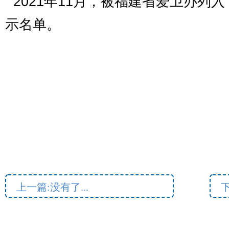
2021
年
11
月，被福建省爱卫办列入
示名单。
上一篇:没有了...
下