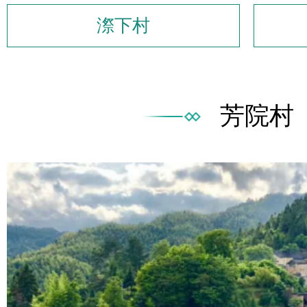
漈下村
芳院村