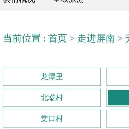
当前位置 :
首页
>
走进屏南
>
龙潭里
北墘村
棠口村