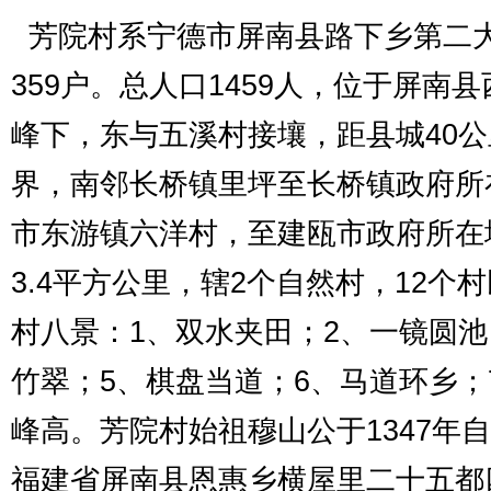
芳院村系宁德市屏南县路下乡第二
359
户。总人口
1459
人，位于屏南县
峰下，东与五溪村接壤，距县城
40
公
界，南邻长桥镇里坪至长桥镇政府所
市东游镇六洋村，至建瓯市政府所在
3.4
平方公里，辖
2
个自然村，
12
个村
村八景：
1
、双水夹田；
2
、一镜圆池
竹翠；
5
、棋盘当道；
6
、马道环乡；
峰高。芳院村始祖穆山公于
1347
年自
福建省屏南县恩惠乡横屋里二十五都