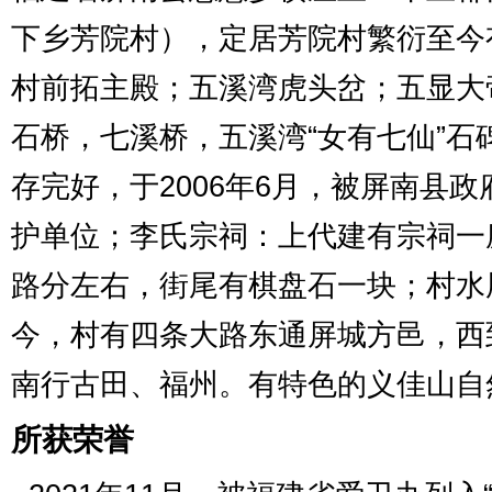
下乡芳院村），定居芳院村繁衍至今
村前拓主殿；五溪湾虎头岔；五显大
石桥，七溪桥，五溪湾
“
女有七仙
”
石
存完好，于
2006
年
6
月，被屏南县政
护单位；李氏宗祠：上代建有宗祠一
路分左右，街尾有棋盘石一块；村水
今，村有四条大路东通屏城方邑，西
南行古田、福州。有特色的义佳山自
所获荣誉